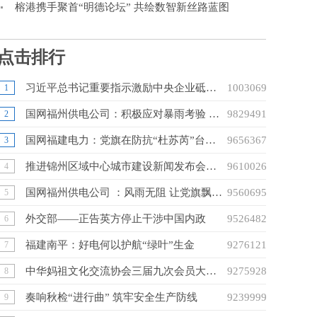
榕港携手聚首“明德论坛” 共绘数智新丝路蓝图
点击排行
习近平总书记重要指示激励中央企业砥砺前行、奋发有为
10030699
1
国网福州供电公司：积极应对暴雨考验 全力开展抢修复电
9829491
2
国网福建电力：党旗在防抗“杜苏芮”台风一线高高飘扬
9656367
3
推进锦州区域中心城市建设新闻发布会举行
9610026
4
国网福州供电公司 ：风雨无阻 让党旗飘扬在驰援莆田保电抢修一线
9560695
5
外交部——正告英方停止干涉中国内政
9526482
6
福建南平：好电何以护航“绿叶”生金
9276121
7
中华妈祖文化交流协会三届九次会员大会在广州南沙成功召开
9275928
8
奏响秋检“进行曲” 筑牢安全生产防线
9239999
9