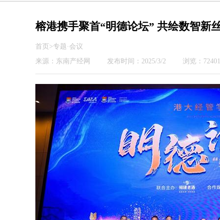
榕港携手聚首“明德论坛” 共绘数智新
首页>专题·会议
来源：东南产经网
发布时间：2025/3/2
浏览：72401