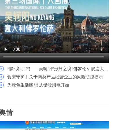
“静·境”共鸣——吴轲阳“形外之境”佛罗伦萨展盛大开幕
食安守护丨关于肉类产品经营企业的风险防控提示
为绿色生活赋能 从错峰用电开始
舆情