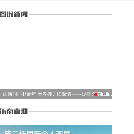
山海同心赴新程 青春接力续深情 ——湄职院实践队千里赴宁夏多维开展活动走好新时代长征路