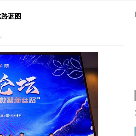
丝路蓝图
0